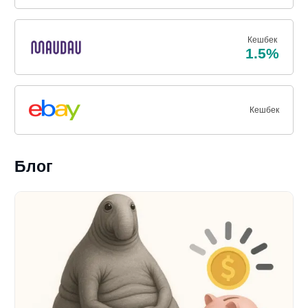
Кешбек
1.5%
Кешбек
Блог