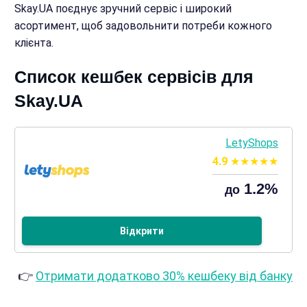
Skay.UA поєднує зручний сервіс і широкий
асортимент, щоб задовольнити потреби кожного
клієнта.
Список кешбек сервісів для
Skay.UA
LetyShops
4.9
1.2%
до
Відкрити
👉
Отримати додатково 30% кешбеку від банку