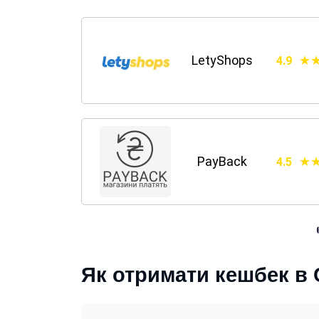
LetyShops
4.9
PayBack
4.5
Як отримати кешбек в