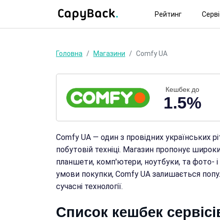
Рейтинг
Серв
Головна
Магазини
Comfy UA
Кешбек до
1.5%
Comfy UA — один з провідних українських ріт
побутовій техніці. Магазин пропонує широк
планшети, комп'ютери, ноутбуки, та фото- і 
умови покупки, Comfy UA залишається попу
сучасні технології.
Список кешбек сервісі