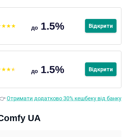
1.5%
Відкрити
до
1.5%
Відкрити
до
👉
Отримати додатково 30% кешбеку від банку
 Comfy UA