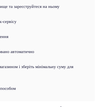
вище та зареєструйтеся на ньому
к-сервісу
лення
овано автоматично
газином і зберіть мінімальну суму для
способом