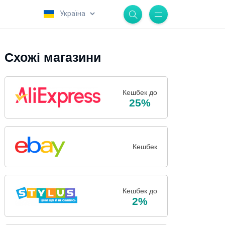
.
Схожі магазини
Кешбек до
25%
Кешбек
Кешбек до
2%