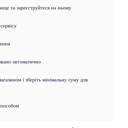
вище та зареєструйтеся на ньому
сервісу
лення
овано автоматично
газином і зберіть мінімальну суму для
способом