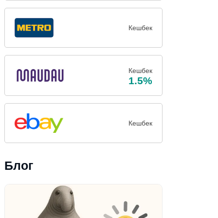
Кешбек
Кешбек
1.5%
Кешбек
Блог