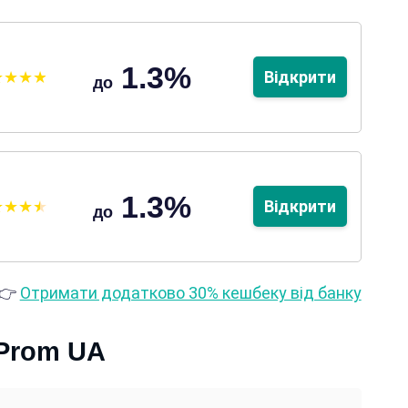
1.3%
Відкрити
до
1.3%
Відкрити
до
👉
Отримати додатково 30% кешбеку від банку
 Prom UA