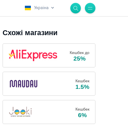
.
Схожі магазини
Кешбек до
25%
Кешбек
1.5%
Кешбек
6%