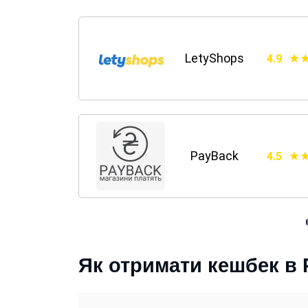
LetyShops
4.9
PayBack
4.5
Як отримати кешбек в