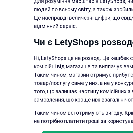
Для розуміння масштабів LetyShops, ни
людей по всьому світу, а також зробили
Це насправді величезні цифри, що свідч
відмінний сервіс.
Чи є LetyShops розво
Ні, LetyShops це не розвод. Це кешбек 
комісійні від магазинів та виплачує вам
Таким чином, магазин отримує прибуто
товар/послугу саме у них, а не у конку
того, що залишає частину комісійних з 
замовлення, що краще ніж взагалі нічо
Таким чином всі отримують вигоду. Крі
не потрібно платити гроші за користув