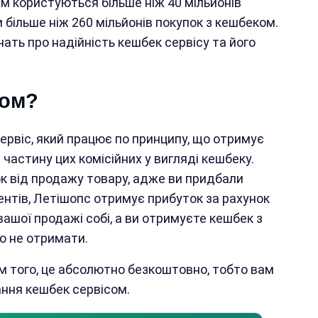
м користуються більше ніж 40 мільйонів
 більше ніж 260 мільйонів покупок з кешбеком.
ать про надійність кешбек сервісу та його
дом?
сервіс, який працює по принципу, що отримує
 частину цих комісійних у вигляді кешбеку.
к від продажу товару, адже ви придбали
рентів, Летішопс отримує прибуток за рахунок
вашої продажі собі, а ви отримуєте кешбек з
го не отримати.
м того, це абсолютно безкоштовно, тобто вам
ання кешбек сервісом.