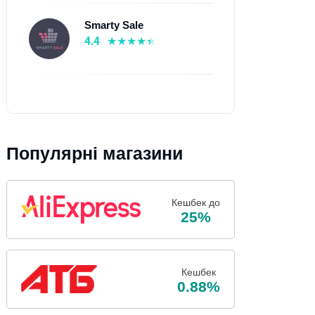
Smarty Sale
4.4
Популярні магазини
Кешбек до
25%
Кешбек
0.88%