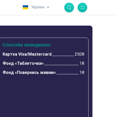
.
Способи виведення:
Картка Visa/Mastercard
250₴
Фонд «Таблеточки»
1₴
Фонд «Повернись живим»
1₴