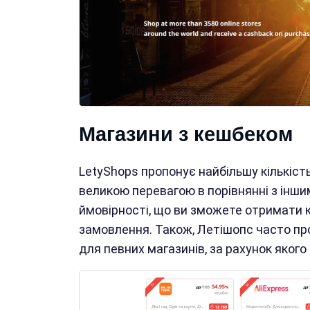
Магазини з кешбеком
LetyShops пропонує найбільшу кількість
великою перевагою в порівнянні з інши
ймовірності, що ви зможете отримати к
замовлення. Також, Летішопс часто про
для певних магазинів, за рахунок яког