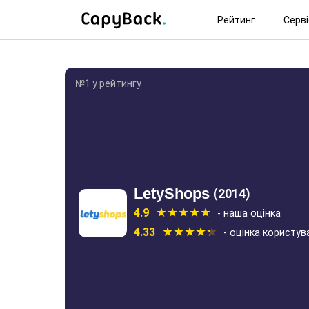
Рейтинг
Серв
№1 у рейтингу
LetyShops
(2014)
4.9
- наша оцінка
4.33
- оцінка користув