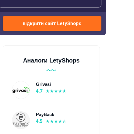
відкрити сайт LetyShops
Аналоги LetyShops
Grivasi
4.7
PayBack
4.5