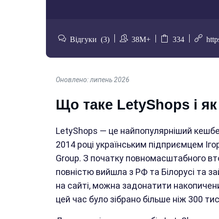
334
Відгуки (3)
38M+
https
Оновлено: липень 2026
Що таке LetyShops і як
LetyShops — це найпопулярніший кешбек
2014 році українським підприємцем Іго
Group. З початку повномасштабного вто
повністю вийшла з РФ та Білорусі та з
на сайті, можна задонатити накопичен
цей час було зібрано більше ніж 300 ти