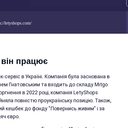
://letyshops.com/
 він працює
-сервіс в Україні. Компанія була заснована в
рем Гнатовським та входить до складу Mitgo
ргнення в 2022 році, компанія LetyShops
айняла повністю проукраїнську позицію. Також,
ий кешбек до фонду "Повернись живим" і за
сяч євро.