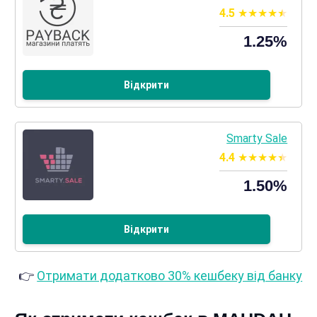
4.5
1.25%
Відкрити
Smarty Sale
4.4
1.50%
Відкрити
👉
Отримати додатково 30% кешбеку від банку