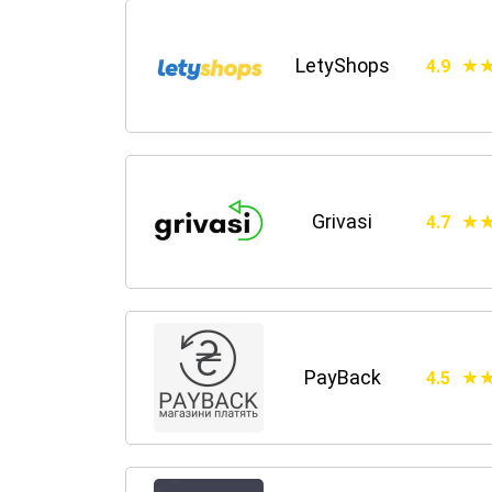
LetyShops
4.9
Grivasi
4.7
PayBack
4.5