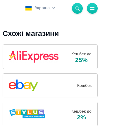
.
Схожі магазини
Кешбек до
25%
Кешбек
Кешбек до
2%