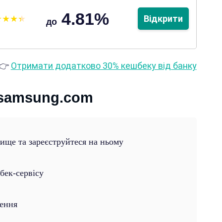
4.81%
Відкрити
до
👉
Отримати додатково 30% кешбеку від банку
 samsung.com
вище та зареєструйтеся на ньому
бек-сервісу
лення