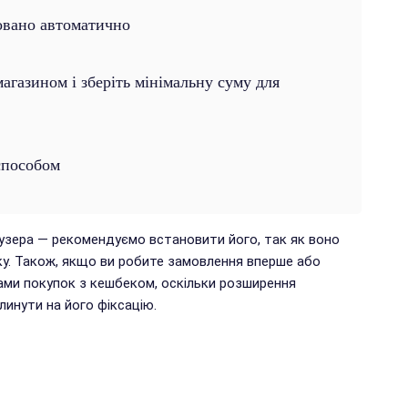
овано автоматично
газином і зберіть мінімальну суму для
способом
аузера — рекомендуємо встановити його, так як воно
у. Також, якщо ви робите замовлення вперше або
ами покупок з кешбеком, оскільки розширення
инути на його фіксацію.