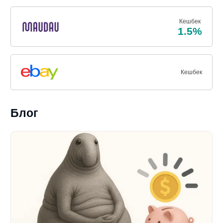
Кешбек
1.5%
Кешбек
Блог