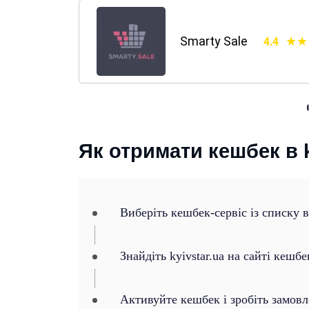
Smarty Sale
4.4
Як отримати кешбек в k
Виберіть кешбек-сервіс із списку 
Знайдіть kyivstar.ua на сайті кешбе
Активуйте кешбек і зробіть замов