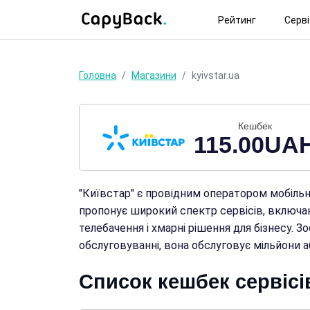
Рейтинг
Серв
Головна
Магазини
kyivstar.ua
Кешбек
115.00UA
"Київстар" є провідним оператором мобільно
пропонує широкий спектр сервісів, включа
телебачення і хмарні рішення для бізнесу. З
обслуговуванні, вона обслуговує мільйони аб
Список кешбек сервісів