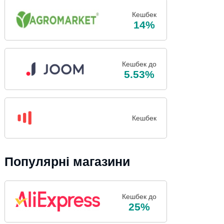
Кешбек
14%
Кешбек до
5.53%
Кешбек
Популярні магазини
Кешбек до
25%