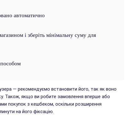
овано автоматично
газином і зберіть мінімальну суму для
способом
аузера — рекомендуємо встановити його, так як воно
у. Також, якщо ви робите замовлення вперше або
ами покупок з кешбеком, оскільки розширення
инути на його фіксацію.