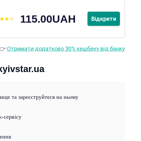
115.00UAH
Відкрити
👉
Отримати додатково 30% кешбеку від банку
yivstar.ua
вище та зареєструйтеся на ньому
к-сервісу
лення