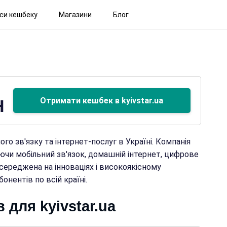
іси кешбеку
Магазини
Блог
Отримати кешбек в kyivstar.ua
H
го зв'язку та інтернет-послуг в Україні. Компанія
ючи мобільний зв'язок, домашній інтернет, цифрове
осереджена на інноваціях і високоякісному
онентів по всій країні.
 для kyivstar.ua