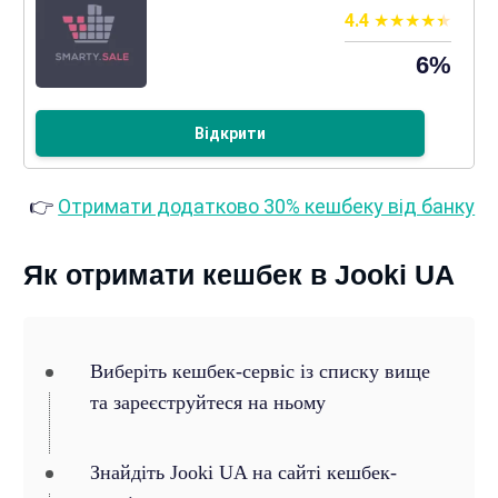
4.4
6%
Відкрити
👉
Отримати додатково 30% кешбеку від банку
Як отримати кешбек в Jooki UA
Виберіть кешбек-сервіс із списку вище
та зареєструйтеся на ньому
Знайдіть Jooki UA на сайті кешбек-