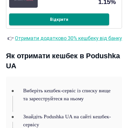
1.15%
Відкрити
👉
Отримати додатково 30% кешбеку від банку
Як отримати кешбек в Podushka
UA
Виберіть кешбек-сервіс із списку вище
та зареєструйтеся на ньому
Знайдіть Podushka UA на сайті кешбек-
сервісу