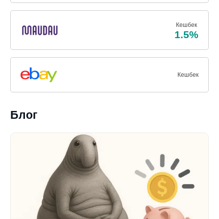
Кешбек
1.5%
Кешбек
Блог