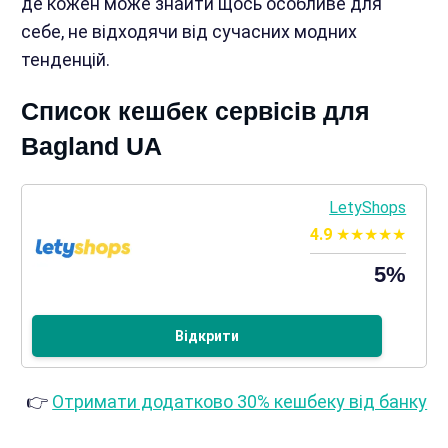
де кожен може знайти щось особливе для
себе, не відходячи від сучасних модних
тенденцій.
Список кешбек сервісів для
Bagland UA
LetyShops
4.9
5%
Відкрити
👉
Отримати додатково 30% кешбеку від банку