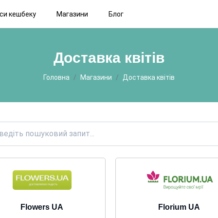
іси кешбеку
Магазини
Блог
Доставка квітів
Головна
Магазини
Доставка квітів
Flowers UA
Florium UA