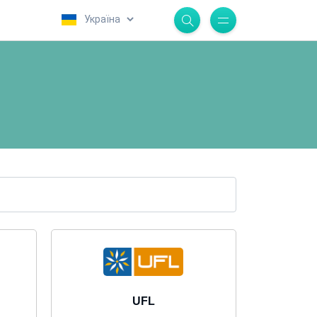
.
UFL