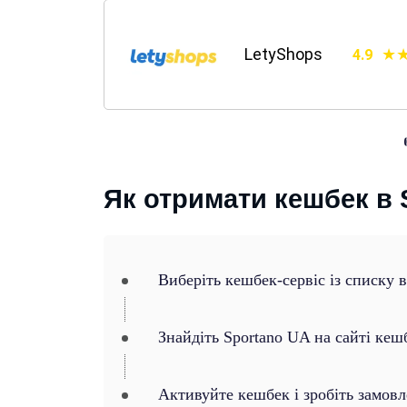
LetyShops
4.9
Як отримати кешбек в 
Виберіть кешбек-сервіс із списку 
Знайдіть Sportano UA на сайті кеш
Активуйте кешбек і зробіть замов