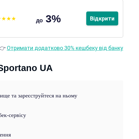
3%
Відкрити
до
👉
Отримати додатково 30% кешбеку від банку
Sportano UA
вище та зареєструйтеся на ньому
бек-сервісу
лення