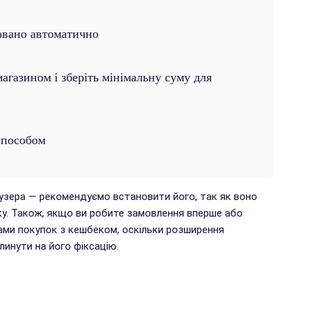
овано автоматично
газином і зберіть мінімальну суму для
способом
аузера — рекомендуємо встановити його, так як воно
у. Також, якщо ви робите замовлення вперше або
ами покупок з кешбеком, оскільки розширення
инути на його фіксацію.