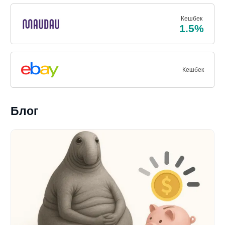
Кешбек
1.5%
Кешбек
Блог