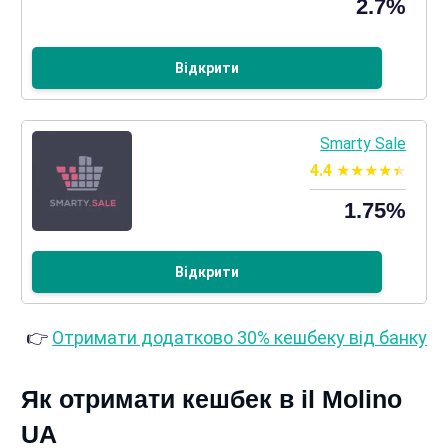
2.7%
Відкрити
Smarty Sale
4.4
1.75%
Відкрити
👉
Отримати додатково 30% кешбеку від банку
Як отримати кешбек в il Molino
UA