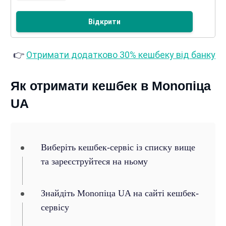
Відкрити
👉
Отримати додатково 30% кешбеку від банку
Як отримати кешбек в Monoпіца
UA
Виберіть кешбек-сервіс із списку вище
та зареєструйтеся на ньому
Знайдіть Monoпіца UA на сайті кешбек-
сервісу