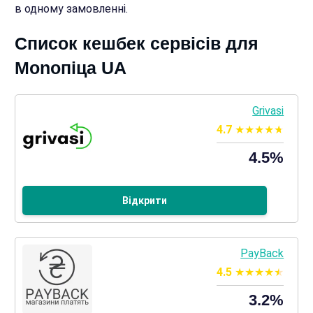
в одному замовленні.
Список кешбек сервісів для
Monoпіца UA
Grivasi
4.7
4.5%
Відкрити
PayBack
4.5
3.2%