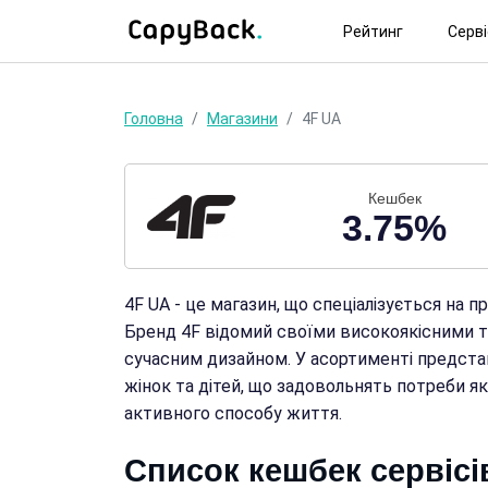
Рейтинг
Серв
Головна
Магазини
4F UA
Кешбек
3.75%
4F UA - це магазин, що спеціалізується на п
Бренд 4F відомий своїми високоякісними то
сучасним дизайном. У асортименті представл
жінок та дітей, що задовольнять потреби як
активного способу життя.
Список кешбек сервісі