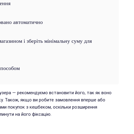
лення
овано автоматично
газином і зберіть мінімальну суму для
способом
аузера — рекомендуємо встановити його, так як воно
у. Також, якщо ви робите замовлення вперше або
ами покупок з кешбеком, оскільки розширення
инути на його фіксацію.