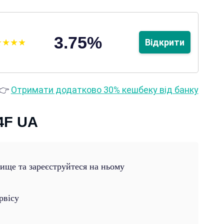
3.75%
Відкрити
👉
Отримати додатково 30% кешбеку від банку
4F UA
вище та зареєструйтеся на ньому
рвісу