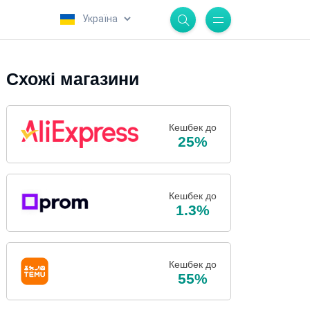
.
Схожі магазини
Кешбек до
25%
Кешбек до
1.3%
Кешбек до
55%