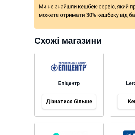
Ми не знайшли кешбек-сервіс, який п
можете отримати 30% кешбеку від бан
Схожі магазини
Епіцентр
Ler
Дізнатися більше
Ке