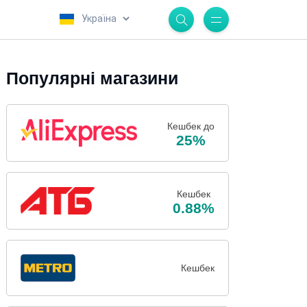
.
Популярні магазини
Кешбек до
25%
Кешбек
0.88%
Кешбек