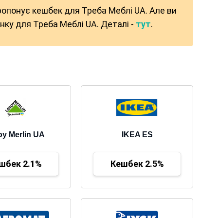
ропонує кешбек для Треба Меблі UA. Але ви
ку для Треба Меблі UA. Деталі -
тут
.
oy Merlin UA
IKEA ES
шбек 2.1%
Кешбек 2.5%