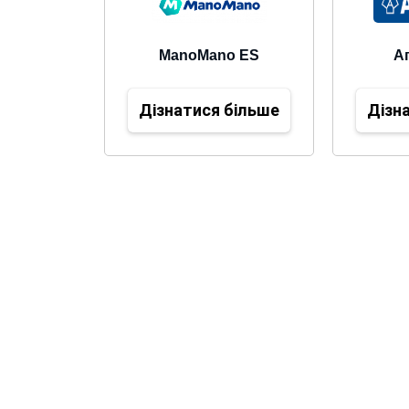
ManoMano ES
А
Дізнатися більше
Дізн