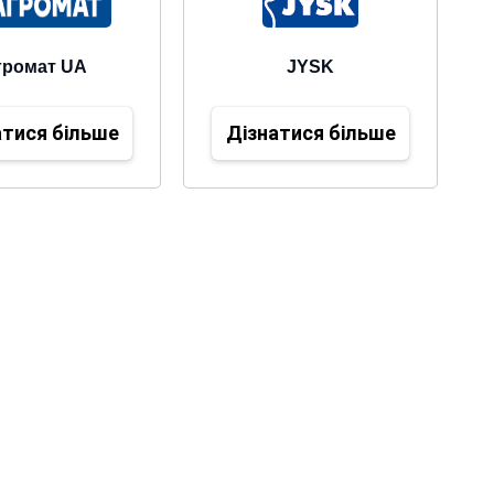
громат UA
JYSK
атися більше
Дізнатися більше