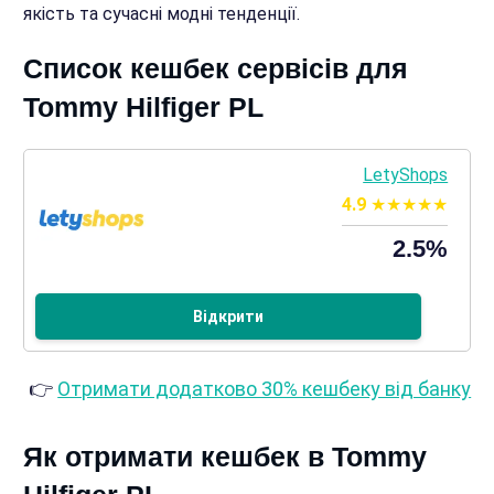
якість та сучасні модні тенденції.
Список кешбек сервісів для
Tommy Hilfiger PL
LetyShops
4.9
2.5%
Відкрити
👉
Отримати додатково 30% кешбеку від банку
Як отримати кешбек в Tommy