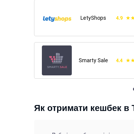
LetyShops
4.9
Smarty Sale
4.4
Як отримати кешбек в 