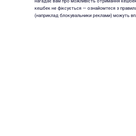
нагадає вам про можливість отримання кешбек
кешбек не фіксується — ознайомтеся з правил
(наприклад блокувальники реклами) можуть впл