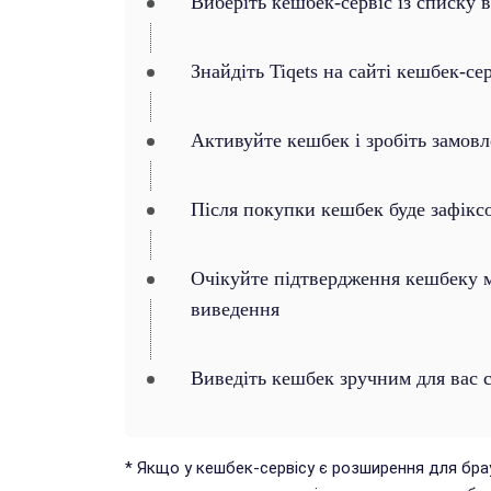
Виберіть кешбек-сервіс із списку 
Знайдіть Tiqets на сайті кешбек-се
Активуйте кешбек і зробіть замов
Після покупки кешбек буде зафікс
Очікуйте підтвердження кешбеку ма
виведення
Виведіть кешбек зручним для вас 
* Якщо у кешбек-сервісу є розширення для бр