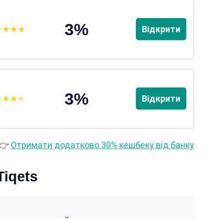
3%
Відкрити
3%
Відкрити
👉
Отримати додатково 30% кешбеку від банку
Tiqets