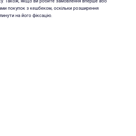
у. Також, якщо ви робите замовлення вперше або
ами покупок з кешбеком, оскільки розширення
инути на його фіксацію.