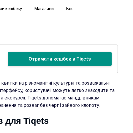
іси кешбеку
Магазини
Блог
Отримати кешбек в Tiqets
квитки на різноманітні культурні та розважальні
інтерфейсу, користувачі можуть легко знаходити та
та екскурсії. Tiqets допомагає мандрівникам
чення та розваг без черг і зайвого клопоту.
 для Tiqets