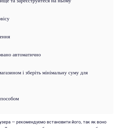
вище та зареєструйтеся на ньому
рвісу
лення
овано автоматично
газином і зберіть мінімальну суму для
способом
аузера — рекомендуємо встановити його, так як воно