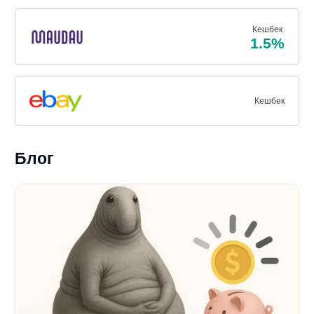
Кешбек
1.5%
Кешбек
Блог