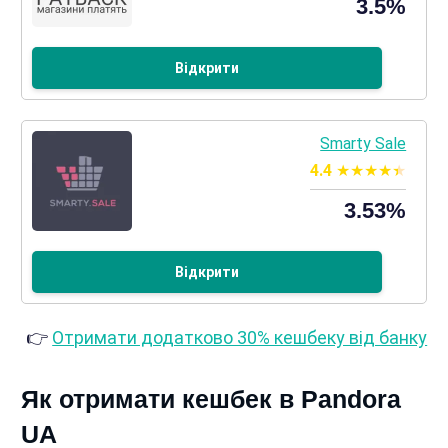
3.5%
Відкрити
Smarty Sale
4.4
3.53%
Відкрити
👉
Отримати додатково 30% кешбеку від банку
Як отримати кешбек в Pandora
UA