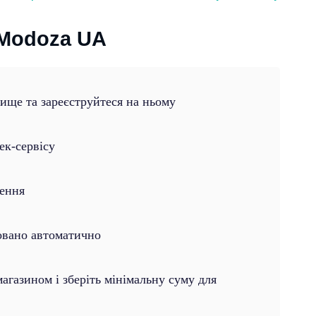
 Modoza UA
вище та зареєструйтеся на ньому
ек-сервісу
лення
овано автоматично
газином і зберіть мінімальну суму для