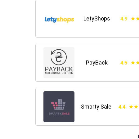
LetyShops
4.9
PayBack
4.5
Smarty Sale
4.4