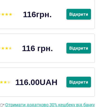
116грн.
Відкрити
116 грн.
Відкрити
116.00UAH
Відкрити
👉
Отримати додатково 30% кешбеку від банку