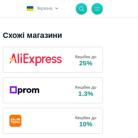
.
Схожі магазини
Кешбек до
25%
Кешбек до
1.3%
Кешбек до
10%