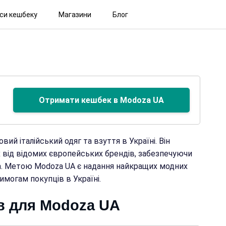
іси кешбеку
Магазини
Блог
Отримати кешбек в Modoza UA
ий італійський одяг та взуття в Україні. Він
х від відомих європейських брендів, забезпечуючи
нта. Метою Modoza UA є надання найкращих модних
имогам покупців в Україні.
в для Modoza UA