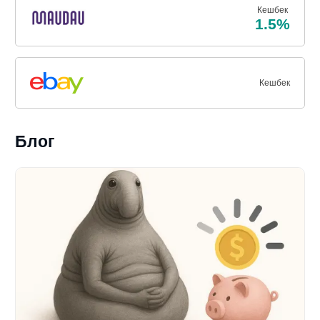
Кешбек
1.5%
Кешбек
Блог