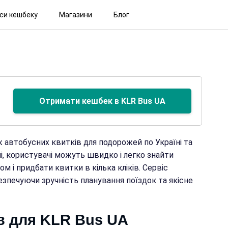
іси кешбеку
Магазини
Блог
Отримати кешбек в KLR Bus UA
ж автобусних квитків для подорожей по Україні та
мі, користувачі можуть швидко і легко знайти
м і придбати квитки в кілька кліків. Сервіс
езпечуючи зручність планування поїздок та якісне
в для KLR Bus UA