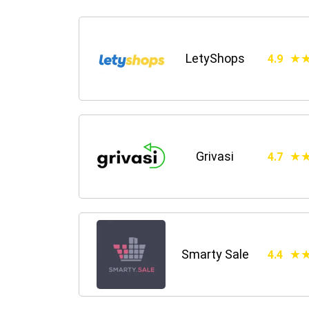
LetyShops
4.9
Grivasi
4.7
Smarty Sale
4.4