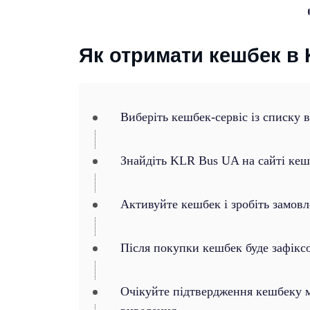
Як отримати кешбек в
Виберіть кешбек-сервіс із списку 
Знайдіть KLR Bus UA на сайті кеш
Активуйте кешбек і зробіть замов
Після покупки кешбек буде зафікс
Очікуйте підтвердження кешбеку ма