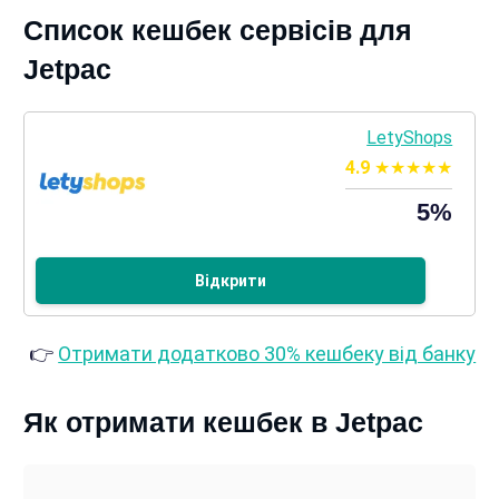
Список кешбек сервісів для
Jetpac
LetyShops
4.9
5%
Відкрити
👉
Отримати додатково 30% кешбеку від банку
Як отримати кешбек в Jetpac