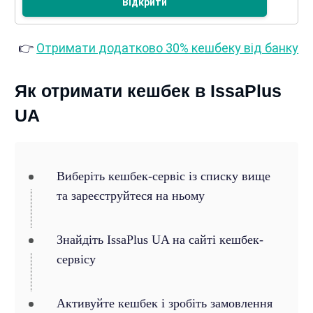
Відкрити
👉
Отримати додатково 30% кешбеку від банку
Як отримати кешбек в IssaPlus
UA
Виберіть кешбек-сервіс із списку вище
та зареєструйтеся на ньому
Знайдіть IssaPlus UA на сайті кешбек-
сервісу
Активуйте кешбек і зробіть замовлення