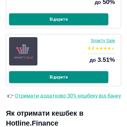
50%
до
Відкрити
Smarty Sale
4.4
3.51%
до
Відкрити
👉
Отримати додатково 30% кешбеку від банку
Як отримати кешбек в
Hotline.Finance