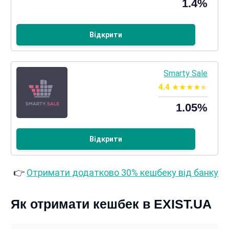
1.4%
Відкрити
Smarty Sale
4.4
1.05%
Відкрити
👉
Отримати додатково 30% кешбеку від банку
Як отримати кешбек в EXIST.UA