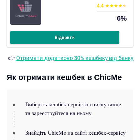
4.4
6%
Відкрити
👉
Отримати додатково 30% кешбеку від банку
Як отримати кешбек в ChicMe
Виберіть кешбек-сервіс із списку вище
та зареєструйтеся на ньому
Знайдіть ChicMe на сайті кешбек-сервісу