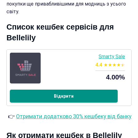
покупки ще привабливішими для модниць з усього
світу.
Список кешбек сервісів для
Bellelily
Smarty Sale
4.4
4.00%
Відкрити
👉
Отримати додатково 30% кешбеку від банку
Як отримати кешбек в Bellelily