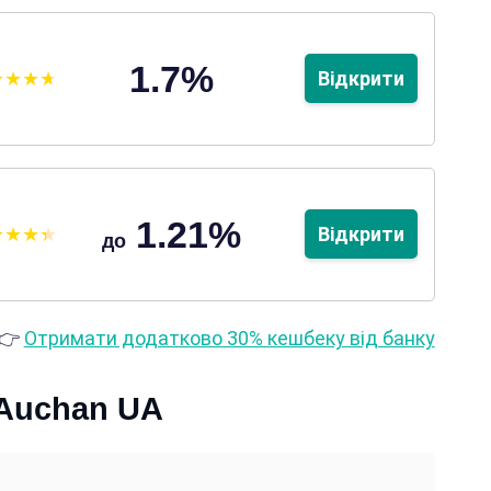
1.7%
Відкрити
1.21%
Відкрити
до
👉
Отримати додатково 30% кешбеку від банку
 Auchan UA