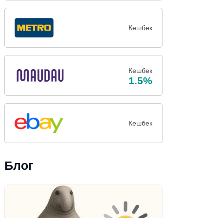
Кешбек
Кешбек
1.5%
Кешбек
Блог