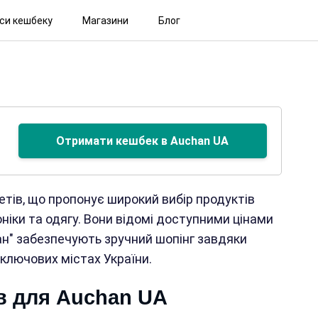
іси кешбеку
Магазини
Блог
Отримати кешбек в Auchan UA
тів, що пропонує широкий вибір продуктів
ніки та одягу. Вони відомі доступними цінами
ан" забезпечують зручний шопінг завдяки
ключових містах України.
в для Auchan UA