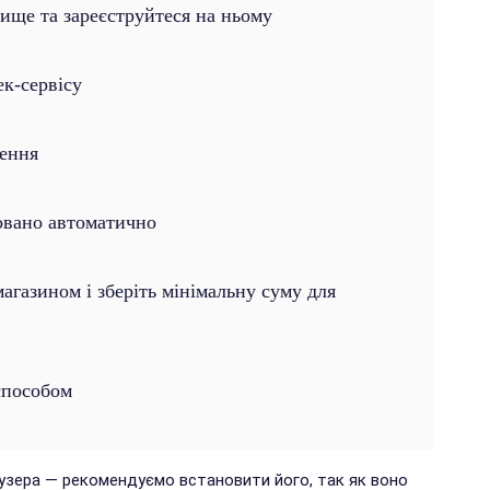
вище та зареєструйтеся на ньому
ек-сервісу
лення
овано автоматично
газином і зберіть мінімальну суму для
способом
аузера — рекомендуємо встановити його, так як воно