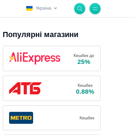
.
Популярні магазини
Кешбек до
25%
Кешбек
0.88%
Кешбек