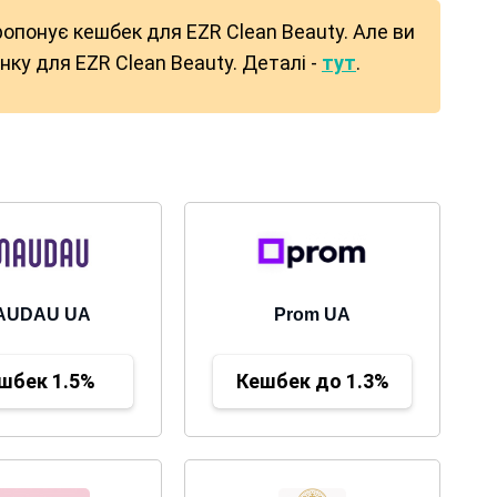
ропонує кешбек для EZR Clean Beauty. Але ви
ку для EZR Clean Beauty. Деталі -
тут
.
AUDAU UA
Prom UA
шбек 1.5%
Кешбек до 1.3%