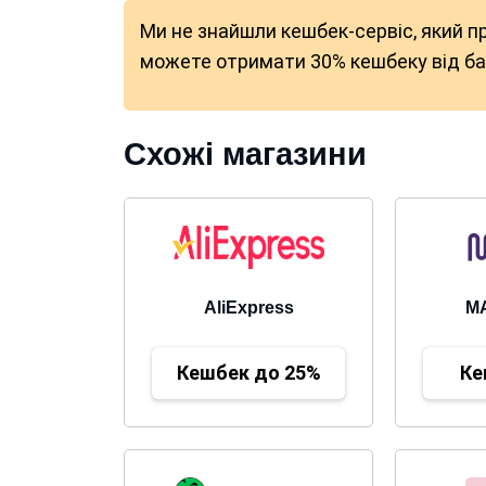
Ми не знайшли кешбек-сервіс, який п
можете отримати 30% кешбеку від бан
Схожі магазини
AliExpress
M
Кешбек до 25%
Ке