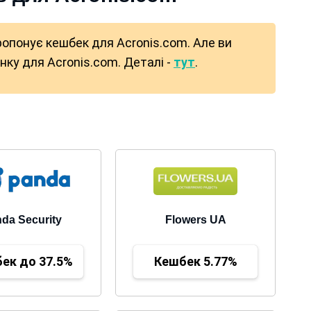
ропонує кешбек для Acronis.com. Але ви
ку для Acronis.com. Деталі -
тут
.
da Security
Flowers UA
ек до 37.5%
Кешбек 5.77%