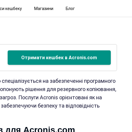
іси кешбеку
Магазини
Блог
Отримати кешбек в Acronis.com
о спеціалізується на забезпеченні програмного
ропонують рішення для резервного копіювання,
загроз. Послуги Acronis орієнтовані як на
с, забезпечуючи безпеку та відповідність
в для Acronis.com