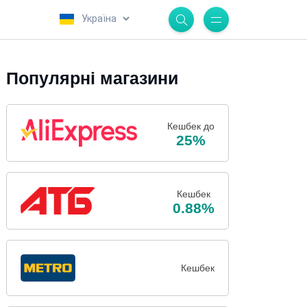
.
Популярні магазини
Кешбек до
25%
Кешбек
0.88%
Кешбек