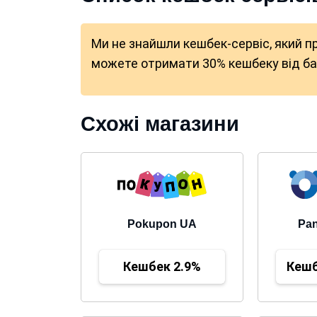
Ми не знайшли кешбек-сервіс, який п
можете отримати 30% кешбеку від бан
Схожі магазини
Pokupon UA
Pan
Кешбек 2.9%
Кешб