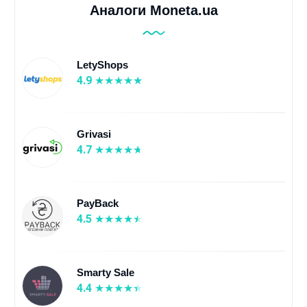
Аналоги Moneta.ua
LetyShops
4.9
Grivasi
4.7
PayBack
4.5
Smarty Sale
4.4