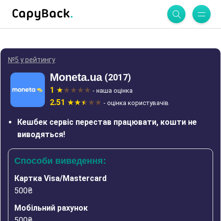
№5 у рейтингу
Moneta.ua
(2017)
1
- наша оцінка
2.51
- оцінка користувачів
Кешбек сервіс перестав працювати, кошти не
виводяться!
Способи виведення:
Картка Visa/Mastercard
500₴
Мобільний рахунок
500₴