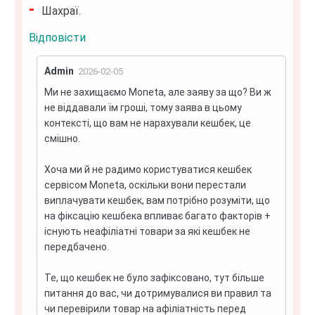
Шахраї.
Відповісти
Admin
2026-02-05
Ми не захищаємо Moneta, але заяву за що? Ви ж
не віддавали їм гроші, тому заява в цьому
контексті, що вам не нарахували кешбек, це
смішно.
Хоча ми й не радимо користуватися кешбек
сервісом Moneta, оскільки вони перестали
виплачувати кешбек, вам потрібно розуміти, що
на фіксацію кешбека впливає багато факторів +
існують неафіліатні товари за які кешбек не
передбачено.
Те, що кешбек не було зафіксовано, тут більше
питання до вас, чи дотримувалися ви правил та
чи перевірили товар на афіліатність перед