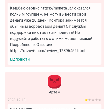
Кешбек-сервис https://moneta.ua/ оказался
полным гоvniщем, не могу вывести свои
деньги уже 20 дней! Контора занимается
обычным воровством денег! От службы
поддержки ни ответа ,ни привета! Не
вздумайте работать с этими мошенниками!
Подробнее на Отзовик:
https://otzovik.com/review_12896452.html
Відповісти
Артем
1 out of 5
2023-12-13